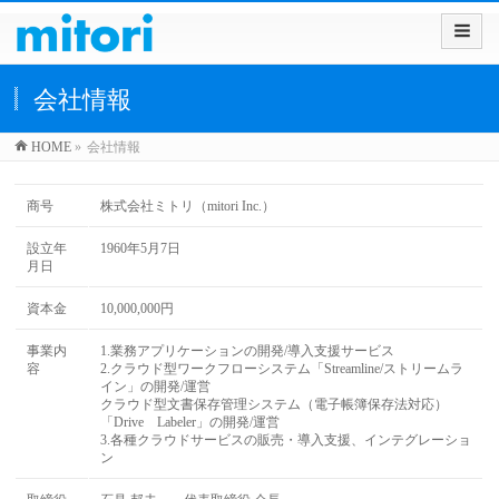
会社情報
HOME
»
会社情報
商号
株式会社ミトリ（mitori Inc.）
設立年
1960年5月7日
月日
資本金
10,000,000円
事業内
1.業務アプリケーションの開発/導入支援サービス
容
2.クラウド型ワークフローシステム「Streamline/ストリームラ
イン」の開発/運営
クラウド型文書保存管理システム（電子帳簿保存法対応）
「Drive Labeler」の開発/運営
3.各種クラウドサービスの販売・導入支援、インテグレーショ
ン