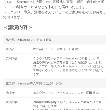
さらに、Streamlineを活用したお客様成功事例、運用・自動化支援
ツールの開発サービスなどを中心にお届けいたします。
ワークフロー導入、活用を考えている方のご参加を心からお待ちし
ております。
＜講演内容＞
第一部：Streamline のご紹介（45分）
講演者
株式会社ミトリ 営業部 石見 健
講演内容
クラウド型ワークフローStreamline の概要について、
用途や特徴などをデモを交えながら解説いたします。
ワークフロー導入のメリットやペーパーレス化によっ
て得られるメリット、生産性の向上についてご紹介し
ます。
第二部：Streamline導入事例 のご紹介（45分）
講演者
株式会社ミトリ セールスエンジニア 園田 将志
講演内容
お客様成功事例を中心に、Streamlineの実際の活用方
法をご紹介します。