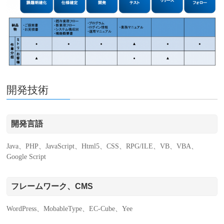
開発技術
開発言語
Java、PHP、JavaScript、Html5、CSS、RPG/ILE、VB、VBA、
Google Script
フレームワーク、CMS
WordPress、MobableType、EC-Cube、Yee