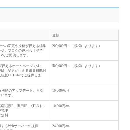
金額
ンツの変更や投稿が行える編集
200,000円～（規模によります）
ージ。ブログの運用も可能で
essでご提供します。
が行えるホームページです。
500,000円～（規模によります）
登録、変更が行える編集機能付
版EC Cubeでご提供しま
S機能のアップデート、月次
10,000円/月
行います。
omなど 属性型JP、汎用JP、gTLDドメ
10,000円/年
び管理
は無料
するWebサーバーの提供
24,800円/年