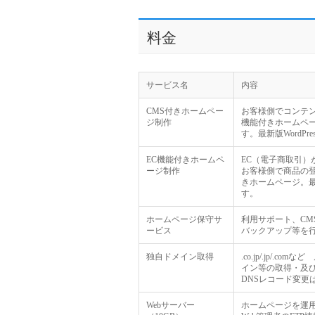
料金
サービス名
内容
CMS付きホームペー
お客様側でコンテ
ジ制作
機能付きホームペ
す。最新版WordPr
EC機能付きホームペ
EC（電子商取引）
ージ制作
お客様側で商品の
きホームページ。最新
す。
ホームページ保守サ
利用サポート、CM
ービス
バックアップ等を
独自ドメイン取得
.co.jp/.jp/.c
イン等の取得・及
DNSレコード変更
Webサーバー
ホームページを運用