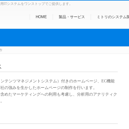
務用ITシステムをワンストップでご提供します。
HOME
製品・サービス
ミトリのシステム
作
ス
コンテンツマネジメントシステム）付きのホームページ、EC機能
会社の強みを生かしたホームページの制作を行います。
を含めたマーケティングへの利用も考慮し、分析用のアナリティク
す。