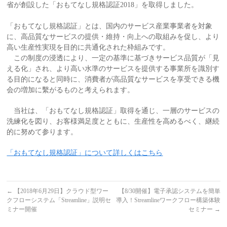
省が創設した「おもてなし規格認証2018」を取得しました。
「おもてなし規格認証」とは、国内のサービス産業事業者を対象
に、高品質なサービスの提供・維持・向上への取組みを促し、より
高い生産性実現を目的に共通化された枠組みです。
この制度の浸透により、一定の基準に基づきサービス品質が「見
える化」され、より高い水準のサービスを提供する事業所を識別す
る目的になると同時に、消費者が高品質なサービスを享受できる機
会の増加に繫がるものと考えられます。
当社は、「おもてなし規格認証」取得を通じ、一層のサービスの
洗練化を図り、お客様満足度とともに、生産性を高めるべく、継続
的に努めて参ります。
「おもてなし規格認証」について詳しくはこちら
←
【2018年6月29日】クラウド型ワー
【8/30開催】電子承認システムを簡単
クフローシステム「Streamline」説明セ
導入！Streamlineワークフロー構築体験
ミナー開催
セミナー
→